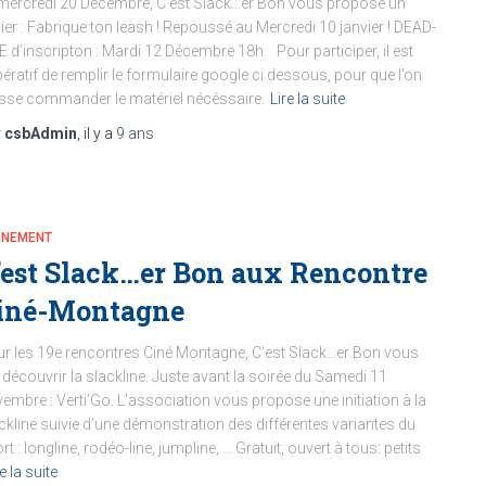
mercredi 20 Décembre, C’est Slack…er Bon vous propose un
lier : Fabrique ton leash ! Repoussé au Mercredi 10 janvier ! DEAD-
E d’inscripton : Mardi 12 Décembre 18h. Pour participer, il est
ératif de remplir le formulaire google ci dessous, pour que l’on
sse commander le matériel nécéssaire.
Lire la suite
r
csbAdmin
, il y a
9 ans
ENEMENT
’est Slack…er Bon aux Rencontre
iné-Montagne
r les 19e rencontres Ciné Montagne, C’est Slack…er Bon vous
t découvrir la slackline. Juste avant la soirée du Samedi 11
embre : Verti’Go. L’association vous propose une initiation à la
ckline suivie d’une démonstration des différentes variantes du
rt : longline, rodéo-line, jumpline, … Gratuit, ouvert à tous: petits
e la suite