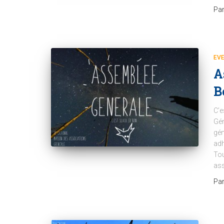
Pa
EV
A
B
C’e
Gén
gén
adh
Tou
ass
Pa