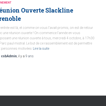
ENEMENT
éunion Ouverte Slackline
renoble
rentrée est là, et comme on vous l’avait promis, on est de retour
c une réunion ouverte ! On commence l’année en vous
posant une réunion ouverte à tous, mercredi 4 octobre, à 17h30
Parc paul mistral. Le but de ce rassemblement est de permettre
x personnes motivées
Lire la suite
r
csbAdmin
, il y a
9 ans