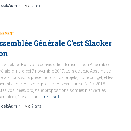
r
csbAdmin
, il y a
9 ans
ENEMENT
ssemblée Générale C’est Slacker
on
st Slack…er Bon vous convie officiellement à son Assemblée
érale le mercredi 7 novembre 2017. Lors de cette Assemblée
érale nous vous présenterons nos projets, notre budget, et les
érants pourront voter pour le nouveau bureau 2017-2018.
tes vos idées/projets et propositions sont les bienvenues ! L’
emblée générale aura
Lire la suite
r
csbAdmin
, il y a
9 ans