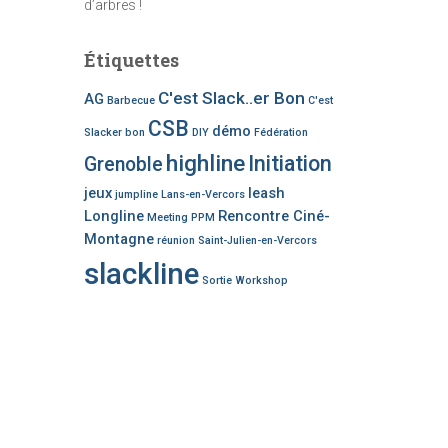
d’arbres !
Étiquettes
C'est Slack..er Bon
AG
Barbecue
C'est
CSB
démo
Slacker bon
DIY
Fédération
highline
Initiation
Grenoble
jeux
leash
jumpline
Lans-en-Vercors
Longline
Rencontre Ciné-
Meeting
PPM
Montagne
réunion
Saint-Julien-en-Vercors
slackline
Sortie
Workshop