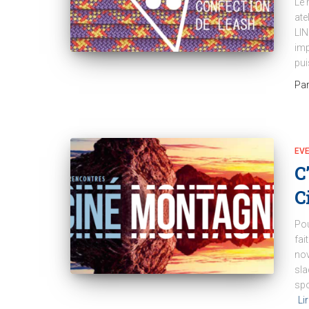
Le 
ate
LIN
imp
pui
Pa
EV
C
C
Pou
fai
nov
sla
spo
Lir