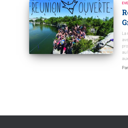
EV
R
G
La 
ave
pro
au 
au
Pa