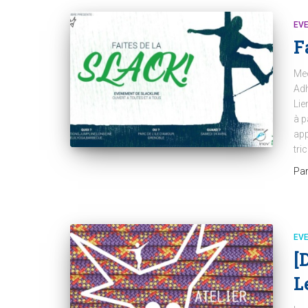
EV
F
Mee
Adh
Lie
à p
app
tri
Pa
EV
[
L