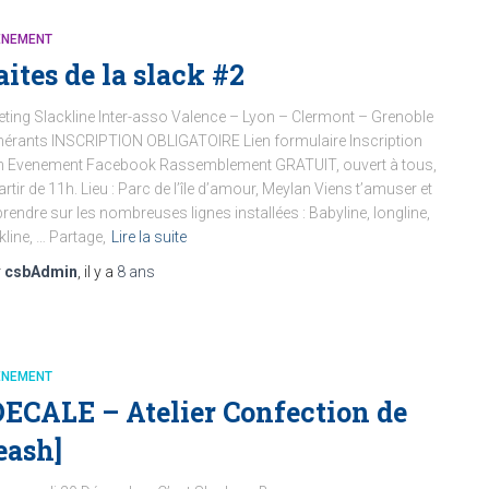
ENEMENT
aites de la slack #2
ting Slackline Inter-asso Valence – Lyon – Clermont – Grenoble
érants INSCRIPTION OBLIGATOIRE Lien formulaire Inscription
n Evenement Facebook Rassemblement GRATUIT, ouvert à tous,
artir de 11h. Lieu : Parc de l’île d’amour, Meylan Viens t’amuser et
rendre sur les nombreuses lignes installées : Babyline, longline,
ckline, … Partage,
Lire la suite
r
csbAdmin
, il y a
8 ans
ENEMENT
DECALE – Atelier Confection de
eash]