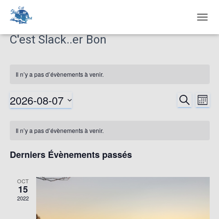
OUVR
LA
C'est Slack..er Bon
NAVIG
Il n’y a pas d’évènements à venir.
2026-08-07
RECHERCH
Nav
Reche
MOIS
Sélectionnez
de
et
Calendrier
une
Il n’y a pas d’évènements à venir.
date.
vu
naviga
de
Derniers Évènements passés
Év
de
Évènements
OCT
15
vues
2022
Évène