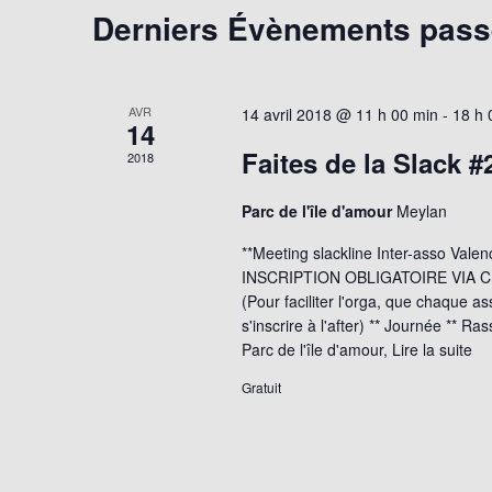
vues
Derniers Évènements pas
Calendrier
Évènements
de
AVR
14 avril 2018 @ 11 h 00 min
-
18 h 
14
Évènements
Faites de la Slack #
2018
Parc de l'île d'amour
Meylan
**Meeting slackline Inter-asso Vale
INSCRIPTION OBLIGATOIRE VIA CE
(Pour faciliter l'orga, que chaque as
s'inscrire à l'after) ** Journée ** 
Parc de l'île d'amour,
Lire la suite
Gratuit