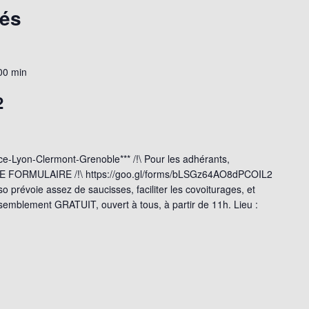
sés
00 min
2
nce-Lyon-Clermont-Grenoble*** /!\ Pour les adhérants,
 FORMULAIRE /!\ https://goo.gl/forms/bLSGz64AO8dPCOIL2
so prévoie assez de saucisses, faciliter les covoiturages, et
Rassemblement GRATUIT, ouvert à tous, à partir de 11h. Lieu :