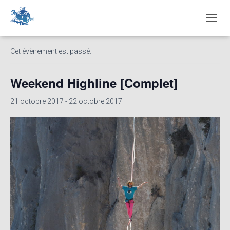
« Tous les Évènements
O
U
V
Cet évènement est passé.
R
I
R
Weekend Highline [Complet]
/
F
21 octobre 2017
-
22 octobre 2017
E
R
M
E
R
L
A
N
A
V
I
G
A