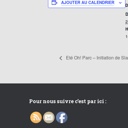
AJOUTER AU CALENDRIER
D
2
H
1
Eté Oh! Parc – Initiation de Sl
Pour nous suivre c’est par ici :