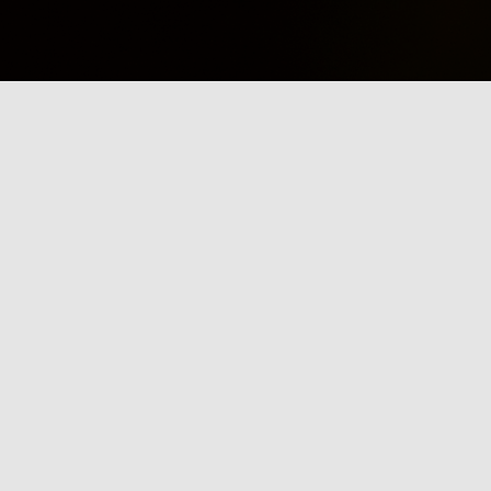
TE CURIEUX
s le monde de la Slackline
NEWS
 SLACK’ETIK
GALERIE