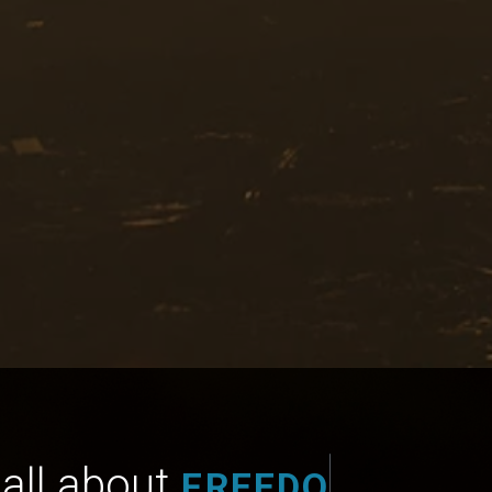
 all about
F
R
E
E
D
O
M