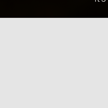
SLACKLINER
Rejoignez la communauté Grenobloise.
LA SLACK’ETIK
ADHÉRER
LES SPOTS
L’ISA