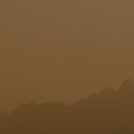
T
I
O
N