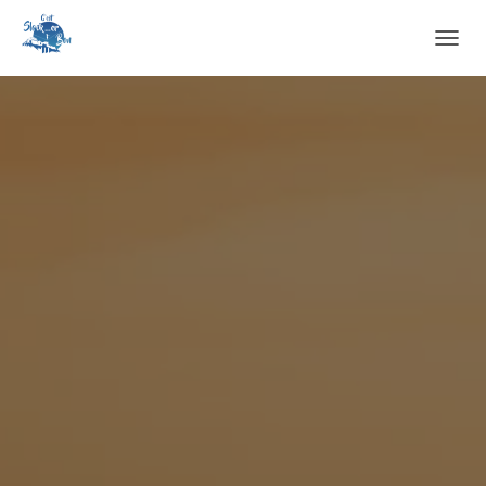
O
U
V
R
I
R
/
F
E
R
M
E
R
L
A
N
A
V
I
G
A