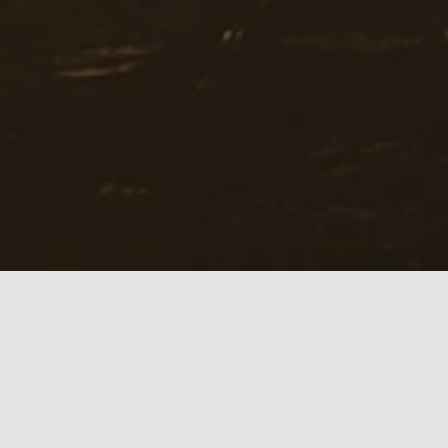
It's all about
F
R
E
E
D
O
M