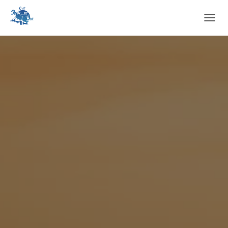
O
U
V
R
I
R
/
F
E
R
M
E
R
L
A
N
A
V
I
G
A