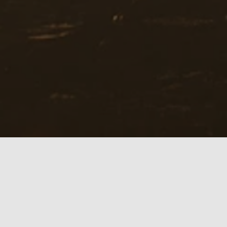
It's all about
F
R
E
E
D
O
M