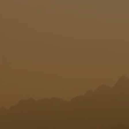
T
I
O
N