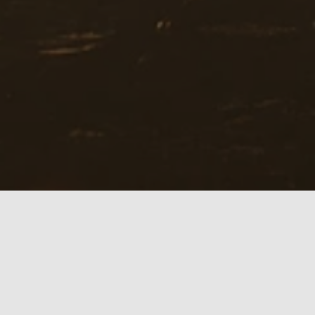
It's all about
F
R
E
E
D
O
M