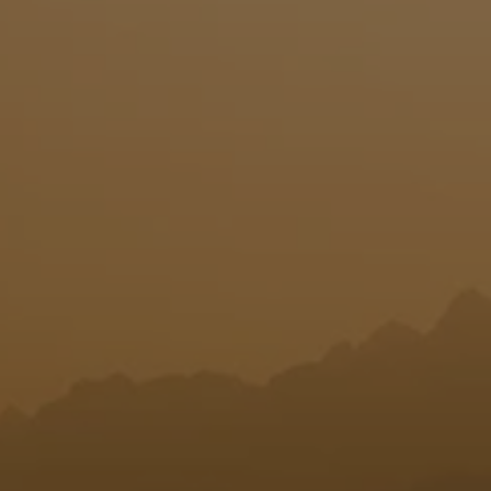
T
I
O
N