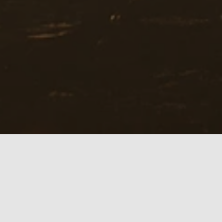
It's all about
F
R
E
E
D
O
M