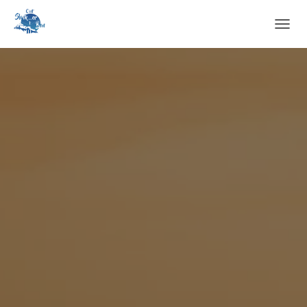
O
U
V
R
I
R
/
F
E
R
M
E
R
L
A
N
A
V
I
G
A