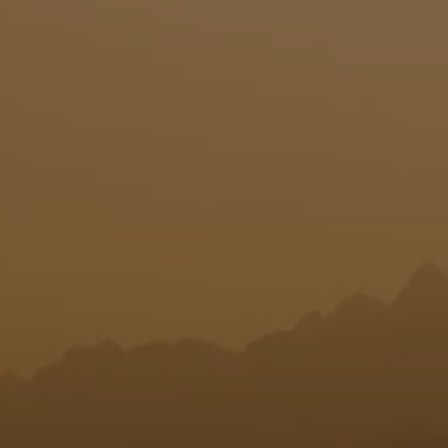
T
I
O
N