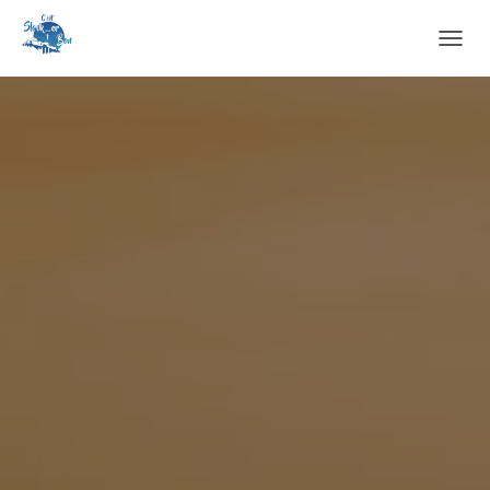
O
U
V
R
I
R
/
F
E
R
M
E
R
L
A
N
A
V
I
G
A