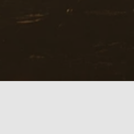
It's all about
F
R
E
E
D
O
M