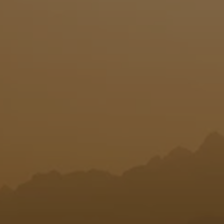
T
I
O
N