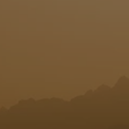
T
I
O
N