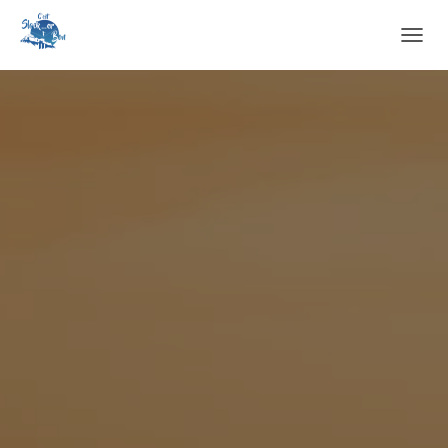
O
U
V
R
I
R
/
F
E
R
M
E
R
L
A
N
A
V
I
G
A