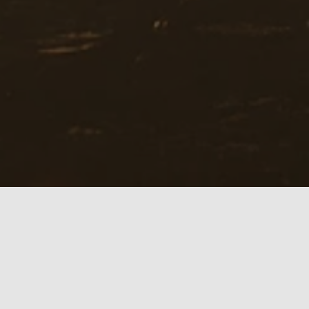
It's all about
F
R
E
E
D
O
M