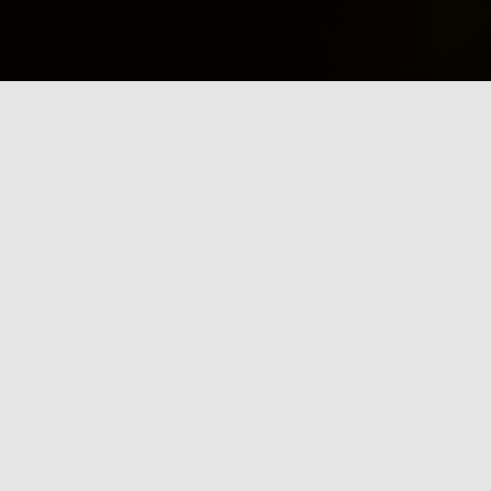
TE CURIEUX
s le monde de la Slackline
NEWS
 SLACK’ETIK
GALERIE