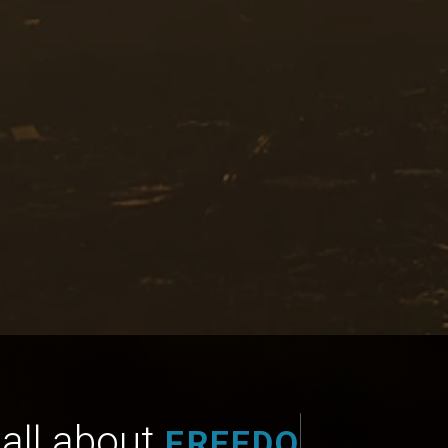
 all about
F
R
E
E
D
O
M