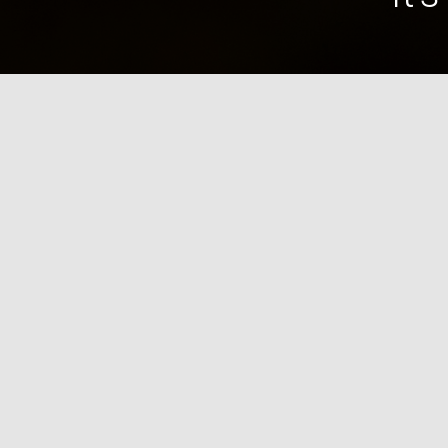
SLACKLINER
Rejoignez la communauté Grenobloise.
LA SLACK’ETIK
ADHÉRER
LES SPOTS
L’ISA